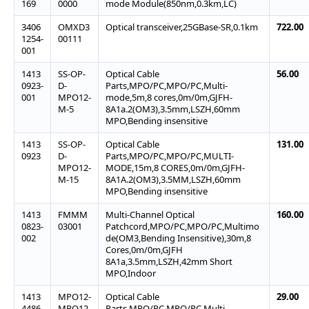
169
0000
mode Module(850nm,0.3km,LC)
3406
OMXD3
Optical transceiver,25GBase-SR,0.1km
722.00
1254-
00111
001
1413
SS-OP-
Optical Cable
56.00
0923-
D-
Parts,MPO/PC,MPO/PC,Multi-
001
MPO12-
mode,5m,8 cores,0m/0m,GJFH-
M-5
8A1a.2(OM3),3.5mm,LSZH,60mm
MPO,Bending insensitive
1413
SS-OP-
Optical Cable
131.00
0923
D-
Parts,MPO/PC,MPO/PC,MULTI-
MPO12-
MODE,15m,8 CORES,0m/0m,GJFH-
M-15
8A1A.2(OM3),3.5MM,LSZH,60mm
MPO,Bending insensitive
1413
FMMM
Multi-Channel Optical
160.00
0823-
03001
Patchcord,MPO/PC,MPO/PC,Multimo
002
de(OM3,Bending Insensitive),30m,8
Cores,0m/0m,GJFH
8A1a,3.5mm,LSZH,42mm Short
MPO,Indoor
1413
MPO12-
Optical Cable
29.00
4486
MPO12-
Parts,MPO/PC,MPO/PC,Multi-