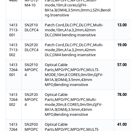
M4-10
mode,10m,8 cores,GJFH-
8A1a.3(OM4),3.5mm,0mm,LSZH,Bendi
ng Insensitive
1413
SN2F10
Patch Cord,DLC/PC,DLC/PC,Multi-
13.00
7113-
DLCPC4
mode,10m,A1a.3,2mm,42mm
001
DLC,OM4 bending insensitive
1413
SN2F20
Patch Cord,DLC/PC,DLC/PC,Multi-
19.00
7113-
DLCPC4
mode,20m,A1a.3,2mm,42mm
002
DLC,OM4 bending insensitive
1413
SN2F10
Optical Cable
57.00
7264-
MPOPC
Parts,MPO/PC,MPO/PC,MULTI-
001
4
MODE,10m,8 CORES,0m/0m,GJFV-
8A1A.3(OM4),3.5mm,43mm
MPO,Bending insensitive
1413
SN2F20
Optical Cable
78.00
7264-
MPOPC
Parts,MPO/PC,MPO/PC,Multi-
002
4
mode,20m,8 CORES,0m/0m,GJFV-
8A1A.3(OM4),3.5mm,43mm
MPO,Bending insensitive
1413
SN2F03
Optical Cable
41.00
7264
MPOPC
Parts,MPO/PC,MPO/PC,MULTI-