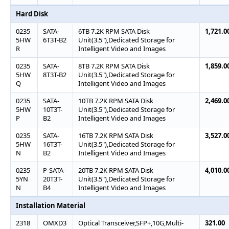
Hard Disk
0235
SATA-
6TB 7.2K RPM SATA Disk
1,721.0
5HW
6T3T-B2
Unit(3.5"),Dedicated Storage for
R
Intelligent Video and Images
0235
SATA-
8TB 7.2K RPM SATA Disk
1,859.0
5HW
8T3T-B2
Unit(3.5"),Dedicated Storage for
Q
Intelligent Video and Images
0235
SATA-
10TB 7.2K RPM SATA Disk
2,469.0
5HW
10T3T-
Unit(3.5"),Dedicated Storage for
P
B2
Intelligent Video and Images
0235
SATA-
16TB 7.2K RPM SATA Disk
3,527.0
5HW
16T3T-
Unit(3.5"),Dedicated Storage for
N
B2
Intelligent Video and Images
0235
P-SATA-
20TB 7.2K RPM SATA Disk
4,010.0
5YN
20T3T-
Unit(3.5"),Dedicated Storage for
N
B4
Intelligent Video and Images
Installation Material
2318
OMXD3
Optical Transceiver,SFP+,10G,Multi-
321.00