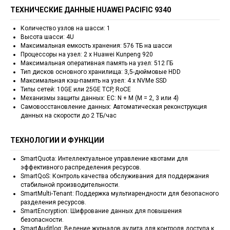
ТЕХНИЧЕСКИЕ ДАННЫЕ HUAWEI PACIFIC 9340
Количество узлов на шасси: 1
Высота шасси: 4U
Максимальная емкость хранения: 576 ТБ на шасси
Процессоры на узел: 2 x Huawei Kunpeng 920
Максимальная оперативная память на узел: 512 ГБ
Тип дисков основного хранилища: 3,5-дюймовые HDD
Максимальная кэш-память на узел: 4 x NVMe SSD
Типы сетей: 10GE или 25GE TCP, RoCE
Механизмы защиты данных: EC: N + M (M = 2, 3 или 4)
Самовосстановление данных: Автоматическая реконструкция
данных на скорости до 2 ТБ/час
ТЕХНОЛОГИИ И ФУНКЦИИ
SmartQuota: Интеллектуальное управление квотами для
эффективного распределения ресурсов.
SmartQoS: Контроль качества обслуживания для поддержания
стабильной производительности.
SmartMulti-Tenant: Поддержка мультиарендности для безопасного
разделения ресурсов.
SmartEncryption: Шифрование данных для повышения
безопасности.
SmartAuditlog: Ведение журналов аудита для контроля доступа к