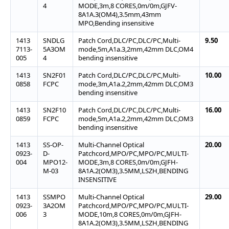
4
MODE,3m,8 CORES,0m/0m,GJFV-
8A1A.3(OM4),3.5mm,43mm
MPO,Bending insensitive
1413
SNDLG
Patch Cord,DLC/PC,DLC/PC,Multi-
9.50
7113-
5A3OM
mode,5m,A1a.3,2mm,42mm DLC,OM4
005
4
bending insensitive
1413
SN2F01
Patch Cord,DLC/PC,DLC/PC,Multi-
10.00
0858
FCPC
mode,3m,A1a.2,2mm,42mm DLC,OM3
bending insensitive
1413
SN2F10
Patch Cord,DLC/PC,DLC/PC,Multi-
16.00
0859
FCPC
mode,5m,A1a.2,2mm,42mm DLC,OM3
bending insensitive
1413
SS-OP-
Multi-Channel Optical
20.00
0923-
D-
Patchcord,MPO/PC,MPO/PC,MULTI-
004
MPO12-
MODE,3m,8 CORES,0m/0m,GJFH-
M-03
8A1A.2(OM3),3.5MM,LSZH,BENDING
INSENSITIVE
1413
SSMPO
Multi-Channel Optical
29.00
0923-
3A2OM
Patchcord,MPO/PC,MPO/PC,MULTI-
006
3
MODE,10m,8 CORES,0m/0m,GJFH-
8A1A.2(OM3),3.5MM,LSZH,BENDING