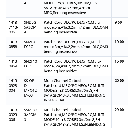
4
MODE,3m,8 CORES,0m/0m,GJFV-
8A1A.3(OM4),3.5mm,43mm
MPO,Bending insensitive
1413
SNDLG
Patch Cord,DLC/PC,DLC/PC,Multi-
9.50
7113-
5A3OM
mode,5m,A1a.3,2mm,42mm DLC,OM4
005
4
bending insensitive
1413
SN2F01
Patch Cord,DLC/PC,DLC/PC,Multi-
10.00
0858
FCPC
mode,3m,A1a.2,2mm,42mm DLC,OM3
bending insensitive
1413
SN2F10
Patch Cord,DLC/PC,DLC/PC,Multi-
16.00
0859
FCPC
mode,5m,A1a.2,2mm,42mm DLC,OM3
bending insensitive
1413
SS-OP-
Multi-Channel Optical
20.00
0923-
D-
Patchcord,MPO/PC,MPO/PC,MULTI-
004
MPO12-
MODE,3m,8 CORES,0m/0m,GJFH-
M-03
8A1A.2(OM3),3.5MM,LSZH,BENDING
INSENSITIVE
1413
SSMPO
Multi-Channel Optical
29.00
0923-
3A2OM
Patchcord,MPO/PC,MPO/PC,MULTI-
006
3
MODE,10m,8 CORES,0m/0m,GJFH-
8A1A.2(OM3),3.5MM,LSZH,BENDING