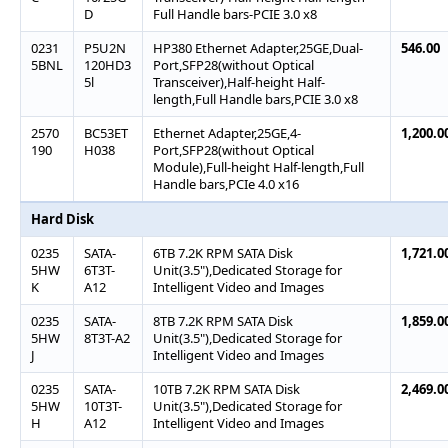
D
Full Handle bars-PCIE 3.0 x8
0231
P5U2N
HP380 Ethernet Adapter,25GE,Dual-
546.00
5BNL
120HD3
Port,SFP28(without Optical
5l
Transceiver),Half-height Half-
length,Full Handle bars,PCIE 3.0 x8
2570
BC53ET
Ethernet Adapter,25GE,4-
1,200.0
190
H038
Port,SFP28(without Optical
Module),Full-height Half-length,Full
Handle bars,PCIe 4.0 x16
Hard Disk
0235
SATA-
6TB 7.2K RPM SATA Disk
1,721.0
5HW
6T3T-
Unit(3.5"),Dedicated Storage for
K
A12
Intelligent Video and Images
0235
SATA-
8TB 7.2K RPM SATA Disk
1,859.0
5HW
8T3T-A2
Unit(3.5"),Dedicated Storage for
J
Intelligent Video and Images
0235
SATA-
10TB 7.2K RPM SATA Disk
2,469.0
5HW
10T3T-
Unit(3.5"),Dedicated Storage for
H
A12
Intelligent Video and Images