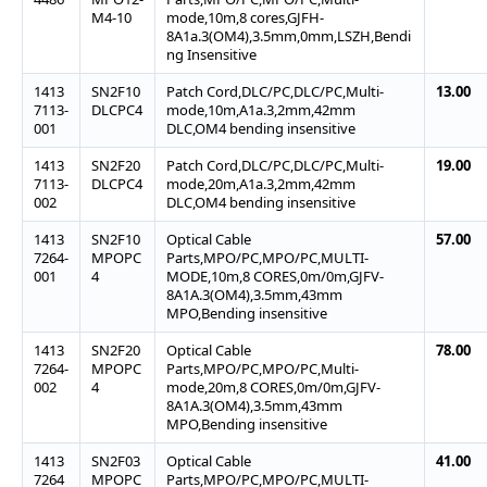
M4-10
mode,10m,8 cores,GJFH-
8A1a.3(OM4),3.5mm,0mm,LSZH,Bendi
ng Insensitive
1413
SN2F10
Patch Cord,DLC/PC,DLC/PC,Multi-
13.00
7113-
DLCPC4
mode,10m,A1a.3,2mm,42mm
001
DLC,OM4 bending insensitive
1413
SN2F20
Patch Cord,DLC/PC,DLC/PC,Multi-
19.00
7113-
DLCPC4
mode,20m,A1a.3,2mm,42mm
002
DLC,OM4 bending insensitive
1413
SN2F10
Optical Cable
57.00
7264-
MPOPC
Parts,MPO/PC,MPO/PC,MULTI-
001
4
MODE,10m,8 CORES,0m/0m,GJFV-
8A1A.3(OM4),3.5mm,43mm
MPO,Bending insensitive
1413
SN2F20
Optical Cable
78.00
7264-
MPOPC
Parts,MPO/PC,MPO/PC,Multi-
002
4
mode,20m,8 CORES,0m/0m,GJFV-
8A1A.3(OM4),3.5mm,43mm
MPO,Bending insensitive
1413
SN2F03
Optical Cable
41.00
7264
MPOPC
Parts,MPO/PC,MPO/PC,MULTI-