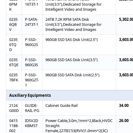
6PM
16T3T-1
Unit(3.5"),Dedicated Storage for
K
Intelligent Video and Images
0235
P-SATA-
24TB 7.2K RPM SATA Disk
5,302.0
6QB
24T3T-1
Unit(3.5"),Dedicated Storage for
V
Intelligent Video and Images
0235
P-SSD-
960GB SSD SAS Disk Unit(2.5")
3,603.0
6TQ
960G2S
D
0235
P-SSD-
960GB SSD SAS Disk Unit(3.5")
3,603.0
6TQE
960G3S
0235
P-SSD-
960GB SSD SATA Disk Unit(2.5")
3,603.0
7BFK
960G2T-
1
Auxiliary Equipments
2124
GUIDE-
Cabinet Guide Rail
34.00
G00D
RAIL-PG
0415
IDSV2D
Power Cable,3.0m,1mm^2,Black,HVDC
26.00
1188-
KBM57
Straight
002
Female,227IEC53(RVV)1.0mm^2(3C)