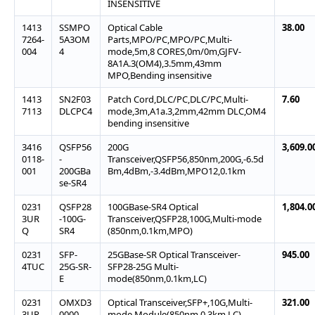
INSENSITIVE
1413
SSMPO
Optical Cable
38.00
7264-
5A3OM
Parts,MPO/PC,MPO/PC,Multi-
004
4
mode,5m,8 CORES,0m/0m,GJFV-
8A1A.3(OM4),3.5mm,43mm
MPO,Bending insensitive
1413
SN2F03
Patch Cord,DLC/PC,DLC/PC,Multi-
7.60
7113
DLCPC4
mode,3m,A1a.3,2mm,42mm DLC,OM4
bending insensitive
3416
QSFP56
200G
3,609.0
0118-
-
Transceiver,QSFP56,850nm,200G,-6.5d
001
200GBa
Bm,4dBm,-3.4dBm,MPO12,0.1km
se-SR4
0231
QSFP28
100GBase-SR4 Optical
1,804.0
3UR
-100G-
Transceiver,QSFP28,100G,Multi-mode
Q
SR4
(850nm,0.1km,MPO)
0231
SFP-
25GBase-SR Optical Transceiver-
945.00
4TUC
25G-SR-
SFP28-25G Multi-
E
mode(850nm,0.1km,LC)
0231
OMXD3
Optical Transceiver,SFP+,10G,Multi-
321.00
3UR
0000
mode Module(850nm,0.3km,LC)