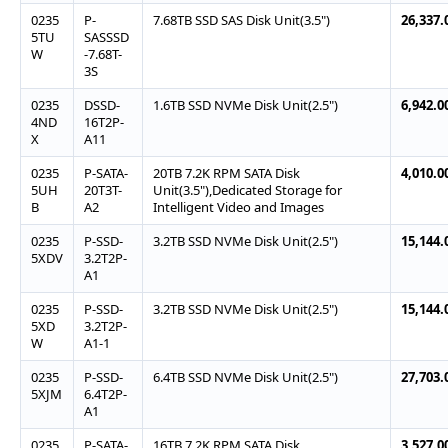
0235
P-
7.68TB SSD SAS Disk Unit(3.5")
26,337.
5TU
SASSSD
W
-7.68T-
3S
0235
DSSD-
1.6TB SSD NVMe Disk Unit(2.5")
6,942.0
4ND
16T2P-
X
A11
0235
P-SATA-
20TB 7.2K RPM SATA Disk
4,010.0
5UH
20T3T-
Unit(3.5"),Dedicated Storage for
B
A2
Intelligent Video and Images
0235
P-SSD-
3.2TB SSD NVMe Disk Unit(2.5")
15,144.
5XDV
3.2T2P-
A1
0235
P-SSD-
3.2TB SSD NVMe Disk Unit(2.5")
15,144.
5XD
3.2T2P-
W
A1-1
0235
P-SSD-
6.4TB SSD NVMe Disk Unit(2.5")
27,703.
5XJM
6.4T2P-
A1
0235
P-SATA-
16TB 7.2K RPM SATA Disk
3,527.0