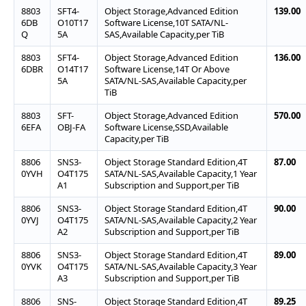
8803
SFT4-
Object Storage,Advanced Edition
139.00
6DB
O10T17
Software License,10T SATA/NL-
Q
5A
SAS,Available Capacity,per TiB
8803
SFT4-
Object Storage,Advanced Edition
136.00
6DBR
O14T17
Software License,14T Or Above
5A
SATA/NL-SAS,Available Capacity,per
TiB
8803
SFT-
Object Storage,Advanced Edition
570.00
6EFA
OBJ-FA
Software License,SSD,Available
Capacity,per TiB
8806
SNS3-
Object Storage Standard Edition,4T
87.00
0YVH
O4T175
SATA/NL-SAS,Available Capacity,1 Year
A1
Subscription and Support,per TiB
8806
SNS3-
Object Storage Standard Edition,4T
90.00
0YVJ
O4T175
SATA/NL-SAS,Available Capacity,2 Year
A2
Subscription and Support,per TiB
8806
SNS3-
Object Storage Standard Edition,4T
89.00
0YVK
O4T175
SATA/NL-SAS,Available Capacity,3 Year
A3
Subscription and Support,per TiB
8806
SNS-
Object Storage Standard Edition,4T
89.25