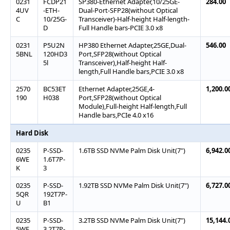
0231
FCDP21
SP380-Ethernet Adapter,10/25GE-
284.00
4UV
-ETH-
Dual-Port-SFP28(without Optical
C
10/25G-
Transceiver)-Half-height Half-length-
D
Full Handle bars-PCIE 3.0 x8
0231
P5U2N
HP380 Ethernet Adapter,25GE,Dual-
546.00
5BNL
120HD3
Port,SFP28(without Optical
5l
Transceiver),Half-height Half-
length,Full Handle bars,PCIE 3.0 x8
2570
BC53ET
Ethernet Adapter,25GE,4-
1,200.0
190
H038
Port,SFP28(without Optical
Module),Full-height Half-length,Full
Handle bars,PCIe 4.0 x16
Hard Disk
0235
P-SSD-
1.6TB SSD NVMe Palm Disk Unit(7")
6,942.0
6WE
1.6T7P-
K
3
0235
P-SSD-
1.92TB SSD NVMe Palm Disk Unit(7")
6,727.0
5QR
192T7P-
U
B1
0235
P-SSD-
3.2TB SSD NVMe Palm Disk Unit(7")
15,144.
5WE
3.2T7P-