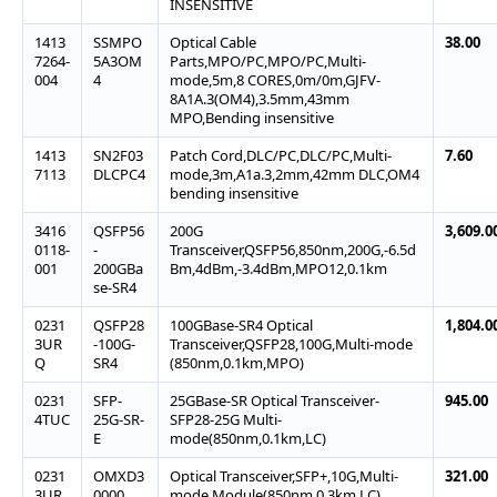
INSENSITIVE
1413
SSMPO
Optical Cable
38.00
7264-
5A3OM
Parts,MPO/PC,MPO/PC,Multi-
004
4
mode,5m,8 CORES,0m/0m,GJFV-
8A1A.3(OM4),3.5mm,43mm
MPO,Bending insensitive
1413
SN2F03
Patch Cord,DLC/PC,DLC/PC,Multi-
7.60
7113
DLCPC4
mode,3m,A1a.3,2mm,42mm DLC,OM4
bending insensitive
3416
QSFP56
200G
3,609.0
0118-
-
Transceiver,QSFP56,850nm,200G,-6.5d
001
200GBa
Bm,4dBm,-3.4dBm,MPO12,0.1km
se-SR4
0231
QSFP28
100GBase-SR4 Optical
1,804.0
3UR
-100G-
Transceiver,QSFP28,100G,Multi-mode
Q
SR4
(850nm,0.1km,MPO)
0231
SFP-
25GBase-SR Optical Transceiver-
945.00
4TUC
25G-SR-
SFP28-25G Multi-
E
mode(850nm,0.1km,LC)
0231
OMXD3
Optical Transceiver,SFP+,10G,Multi-
321.00
3UR
0000
mode Module(850nm,0.3km,LC)