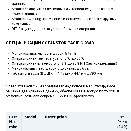
данным.
SmartIndexing: Интеллектуальная индексация для быстрого
поиска данных.
SmartInterworking: Интеграция и совместная работа с другими
системами.
DIF: Защита данных на уровне блочных операций.
СПЕЦИФИКАЦИИ OCEANSTOR PACIFIC 9340
Максимальная емкость шасси: 576 ТБ
Операционная температура: от 5°C до 35°C
Операционная влажность: от 8% до 90% RH (без конденсации)
Максимальный вес шасси с дисками: до 65 кг
Габариты шасси (В x Ш x Г): 175 мм x 447 мм x 790 мм
OceanStor Pacific 9340 предлагает надежное и масштабируемое
решение для хранения данных, обеспечивая высокую плотность и
эффективность для современных ИТ-инфраструктур.
Part
Model
Description
List
Nu
Price
mbe
(EUR)