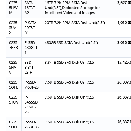
0235
SATA-
16TB 7.2K RPM SATA Disk
3,527.0
5HW
16T3T-
Unit(3.5"),Dedicated Storage for
M
A2
Intelligent Video and Images
0235
P-SATA-
20TB 7.2K RPM SATA Disk Unit(3.5")
4,010.0
5UA
20T3T-
X
A1
0235
P-SSD-
480GB SSD SATA Disk Unit(2.5")
2,016.0
7BER
480G2T-
1
0235
SSD-
3.84TB SSD SAS Disk Unit(2.5")
15,425.
5HV
3.84T-
V
2S-H
0235
P-SSD-
7.68TB SSD SAS Disk Unit(2.5")
26,337.
5QFE
7.68T-2S
0235
P-
7.68TB SSD SAS Disk Unit(2.5")
26,337.
5TUV
SASSSD
-7.68T-
2S
0235
P-SSD-
7.68TB SSD SAS Disk Unit(3.5")
26,337.
5QFF
7.68T-3S