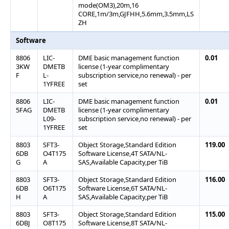
mode(OM3),20m,16
CORE,1m/3m,GJFHH,5.6mm,3.5mm,LS
ZH
Software
8806
LIC-
DME basic management function
0.01
3KW
DMETB
license (1-year complimentary
F
L-
subscription service,no renewal) - per
1YFREE
set
8806
LIC-
DME basic management function
0.01
5FAG
DMETB
license (1-year complimentary
L09-
subscription service,no renewal) - per
1YFREE
set
8803
SFT3-
Object Storage,Standard Edition
119.00
6DB
O4T175
Software License,4T SATA/NL-
G
A
SAS,Available Capacity,per TiB
8803
SFT3-
Object Storage,Standard Edition
116.00
6DB
O6T175
Software License,6T SATA/NL-
H
A
SAS,Available Capacity,per TiB
8803
SFT3-
Object Storage,Standard Edition
115.00
6DBJ
O8T175
Software License,8T SATA/NL-