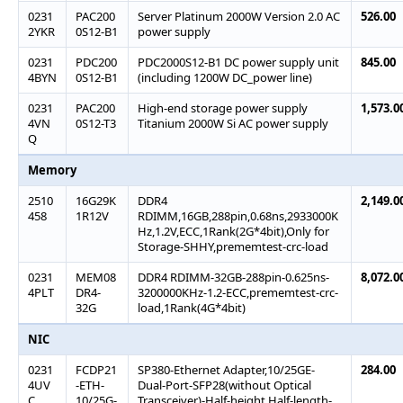
0231
PAC200
Server Platinum 2000W Version 2.0 AC
526.00
2YKR
0S12-B1
power supply
0231
PDC200
PDC2000S12-B1 DC power supply unit
845.00
4BYN
0S12-B1
(including 1200W DC_power line)
0231
PAC200
High-end storage power supply
1,573.0
4VN
0S12-T3
Titanium 2000W Si AC power supply
Q
Memory
2510
16G29K
DDR4
2,149.0
458
1R12V
RDIMM,16GB,288pin,0.68ns,2933000K
Hz,1.2V,ECC,1Rank(2G*4bit),Only for
Storage-SHHY,prememtest-crc-load
0231
MEM08
DDR4 RDIMM-32GB-288pin-0.625ns-
8,072.0
4PLT
DR4-
3200000KHz-1.2-ECC,prememtest-crc-
32G
load,1Rank(4G*4bit)
NIC
0231
FCDP21
SP380-Ethernet Adapter,10/25GE-
284.00
4UV
-ETH-
Dual-Port-SFP28(without Optical
C
10/25G-
Transceiver)-Half-height Half-length-