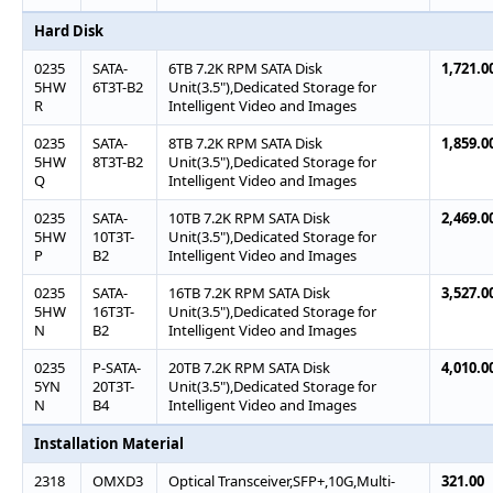
Hard Disk
0235
SATA-
6TB 7.2K RPM SATA Disk
1,721.0
5HW
6T3T-B2
Unit(3.5"),Dedicated Storage for
R
Intelligent Video and Images
0235
SATA-
8TB 7.2K RPM SATA Disk
1,859.0
5HW
8T3T-B2
Unit(3.5"),Dedicated Storage for
Q
Intelligent Video and Images
0235
SATA-
10TB 7.2K RPM SATA Disk
2,469.0
5HW
10T3T-
Unit(3.5"),Dedicated Storage for
P
B2
Intelligent Video and Images
0235
SATA-
16TB 7.2K RPM SATA Disk
3,527.0
5HW
16T3T-
Unit(3.5"),Dedicated Storage for
N
B2
Intelligent Video and Images
0235
P-SATA-
20TB 7.2K RPM SATA Disk
4,010.0
5YN
20T3T-
Unit(3.5"),Dedicated Storage for
N
B4
Intelligent Video and Images
Installation Material
2318
OMXD3
Optical Transceiver,SFP+,10G,Multi-
321.00