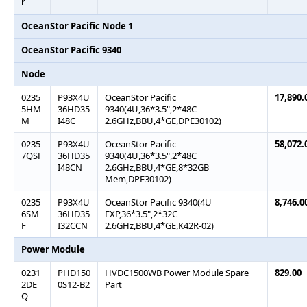
r
OceanStor Pacific Node 1
OceanStor Pacific 9340
Node
0235
P93X4U
OceanStor Pacific
17,890.
5HM
36HD35
9340(4U,36*3.5",2*48C
M
I48C
2.6GHz,BBU,4*GE,DPE30102)
0235
P93X4U
OceanStor Pacific
58,072.
7QSF
36HD35
9340(4U,36*3.5",2*48C
I48CN
2.6GHz,BBU,4*GE,8*32GB
Mem,DPE30102)
0235
P93X4U
OceanStor Pacific 9340(4U
8,746.0
6SM
36HD35
EXP,36*3.5",2*32C
F
I32CCN
2.6GHz,BBU,4*GE,K42R-02)
Power Module
0231
PHD150
HVDC1500WB Power Module Spare
829.00
2DE
0S12-B2
Part
Q