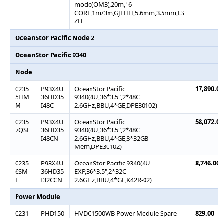
mode(OM3),20m,16
CORE,1m/3m,GJFHH,5.6mm,3.5mm,LS
ZH
OceanStor Pacific Node 2
OceanStor Pacific 9340
Node
0235
P93X4U
OceanStor Pacific
17,890.
5HM
36HD35
9340(4U,36*3.5",2*48C
M
I48C
2.6GHz,BBU,4*GE,DPE30102)
0235
P93X4U
OceanStor Pacific
58,072.
7QSF
36HD35
9340(4U,36*3.5",2*48C
I48CN
2.6GHz,BBU,4*GE,8*32GB
Mem,DPE30102)
0235
P93X4U
OceanStor Pacific 9340(4U
8,746.0
6SM
36HD35
EXP,36*3.5",2*32C
F
I32CCN
2.6GHz,BBU,4*GE,K42R-02)
Power Module
0231
PHD150
HVDC1500WB Power Module Spare
829.00