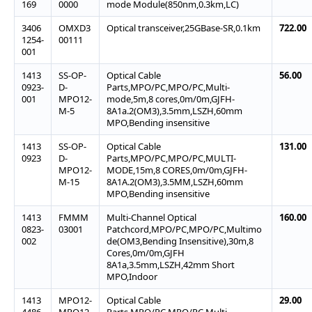
169
0000
mode Module(850nm,0.3km,LC)
3406
OMXD3
Optical transceiver,25GBase-SR,0.1km
722.00
1254-
00111
001
1413
SS-OP-
Optical Cable
56.00
0923-
D-
Parts,MPO/PC,MPO/PC,Multi-
001
MPO12-
mode,5m,8 cores,0m/0m,GJFH-
M-5
8A1a.2(OM3),3.5mm,LSZH,60mm
MPO,Bending insensitive
1413
SS-OP-
Optical Cable
131.00
0923
D-
Parts,MPO/PC,MPO/PC,MULTI-
MPO12-
MODE,15m,8 CORES,0m/0m,GJFH-
M-15
8A1A.2(OM3),3.5MM,LSZH,60mm
MPO,Bending insensitive
1413
FMMM
Multi-Channel Optical
160.00
0823-
03001
Patchcord,MPO/PC,MPO/PC,Multimo
002
de(OM3,Bending Insensitive),30m,8
Cores,0m/0m,GJFH
8A1a,3.5mm,LSZH,42mm Short
MPO,Indoor
1413
MPO12-
Optical Cable
29.00
4486
MPO12-
Parts,MPO/PC,MPO/PC,Multi-