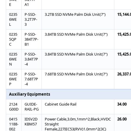
E
A1
0235
P-SSD-
3.2TB SSD NVMe Palm Disk Unit(7")
15,144.
6WE
3.2T7P-
L
3
0235
P-SSD-
3.84TB SSD NVMe Palm Disk Unit(7")
15,425.
5QP
384T7P-
C
B1
0235
P-SSD-
3.84TB SSD NVMe Palm Disk Unit(7")
15,425.
6WE
3.84T7P
N
-4
0235
P-SSD-
7.68TB SSD NVMe Palm Disk Unit(7")
26,337.
6WE
7.68T7P
P
-4
Auxiliary Equipments
2124
GUIDE-
Cabinet Guide Rail
34.00
G00D
RAIL-PG
0415
IDSV2D
Power Cable,3.0m,1mm^2,Black,HVDC
26.00
1188-
KBM57
Straight
002
Female,227IEC53(RVV)1.0mm^2(3C)