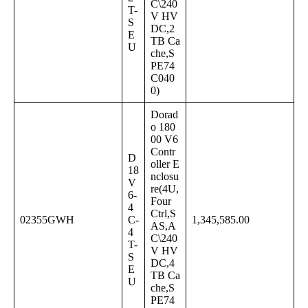
C\240
T-
V HV
S
DC,2
E
TB Ca
U
che,S
PE74
C040
0)
Dorad
o 180
00 V6
Contr
D
oller E
18
nclosu
V
re(4U,
6-
Four
4
Ctrl,S
02355GWH
C-
1,345,585.00
AS,A
4
C\240
T-
V HV
S
DC,4
E
TB Ca
U
che,S
PE74