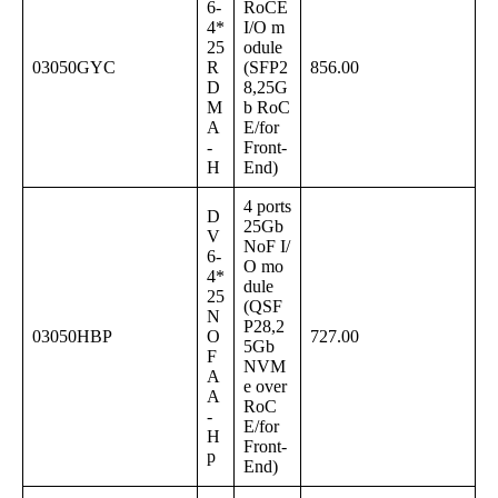
6-
RoCE
4*
I/O m
25
odule
03050GYC
R
(SFP2
856.00
D
8,25G
M
b RoC
A
E/for
-
Front-
H
End)
4 ports
D
25Gb
V
NoF I/
6-
O mo
4*
dule
25
(QSF
N
P28,2
03050HBP
O
727.00
5Gb
F
NVM
A
e over
A
RoC
-
E/for
H
Front-
p
End)