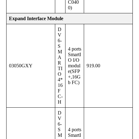
C040
0)
Expand Interface Module
D
V
6-
S
4 ports
M
SmartI
A
O I/O
R
03050GXY
modul
919.00
TI
e(SFP
O
+,16G
4*
b FC)
16
F
C-
H
D
V
6-
S
4 ports
M
SmartI