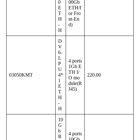
0
00Gb
E
ETH/f
T
or Fro
H
nt-En
-
d)
H
D
V
6-
L
4 ports
P
1Gb E
U
TH I/
03050KMT
4*
220.00
O mo
1
dule(R
E
J45)
T
H
-
H
10
G
b
4 ports
R
10Gb