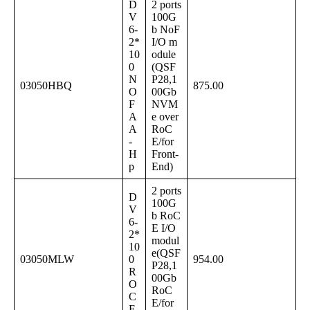
D
2 ports
V
100G
6-
b NoF
2*
I/O m
10
odule
0
(QSF
N
P28,1
03050HBQ
875.00
O
00Gb
F
NVM
A
e over
A
RoC
-
E/for
H
Front-
p
End)
2 ports
D
100G
V
b RoC
6-
E I/O
2*
modul
10
e(QSF
03050MLW
0
954.00
P28,1
R
00Gb
O
RoC
C
E/for
E-