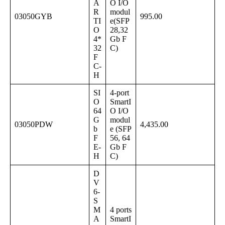
A
O I/O
R
modul
03050GYB
995.00
TI
e(SFP
O
28,32
4*
Gb F
32
C)
F
C-
H
SI
4-port
O
SmartI
64
O I/O
G
modul
03050PDW
4,435.00
b
e (SFP
F
56, 64
E-
Gb F
H
C)
D
V
6-
S
M
4 ports
A
SmartI