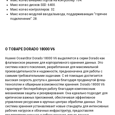
Макс кол-во внешних портов на контроллер: 104.
Макс кол-во дисков SSD: 6400.
Макс кол-во контроллеров: 32.
Макс кол-во модулей ввода/вывода, поддерживающих "горячее
подключение": 28.
О ТОВАРЕ DORADO 18000 V6
Huawei OceanStor Dorado 18000 V6 выделяется в серии Dorado как
флагманское решение для корпоративного хранения данных. Это
система нового поколения, разработанная для максимальной
производительности и надежности, предназначена для работы с
самыми требовательными задачами. С её помощью достигается
высокая скорость доступа к данным благодаря продвинутой флеш-
технологии и обширным возможностям хранения. Dorado 18000 V6
гарантирует бесперебойную работу благодаря комплексным
механизмам защиты и резервирования. Она идеально подходит для
критически важных приложений, обеспечивая эффективное
управление ресурсами в крупных центрах обработки данных. Эта
система хранения устанавливает новые стандарты для интенсивных
рабочих нагрузок и облачных инфраструктур, предоставляя
предприятиям мощное и гибкое решение для их данных.