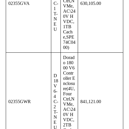
Ctrl,N
02355GVA
C-
630,105.00
VMe,
1
AC\24
T-
0V H
N
VDC,
E
1TB
U
Cach
e,SPE
74C04
00)
Dorad
o 180
00 V6
Contr
D
oller E
18
nclosu
V
re(4U,
6-
Four
4
Ctrl,N
02355GWR
C-
841,121.00
VMe,
2
AC\24
T-
0V H
N
VDC,
E
2TB
U