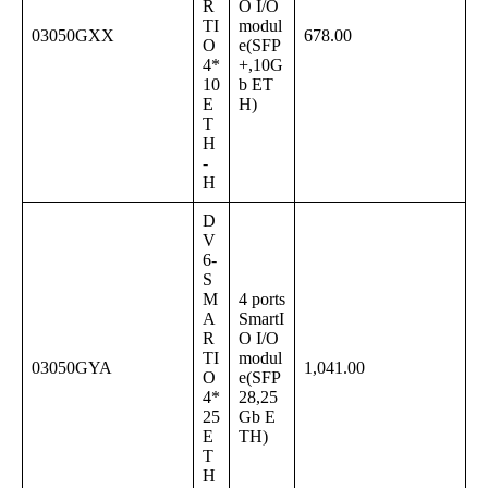
R
O I/O
TI
modul
03050GXX
678.00
O
e(SFP
4*
+,10G
10
b ET
E
H)
T
H
-
H
D
V
6-
S
M
4 ports
A
SmartI
R
O I/O
TI
modul
03050GYA
1,041.00
O
e(SFP
4*
28,25
25
Gb E
E
TH)
T
H