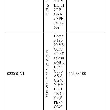
G
V HV
-S
DC,51
E
2GB
U
Cach
e,SPE
74C04
00)
Dorad
o 180
00 V6
Contr
D
oller E
18
nclosu
V
re(4U,
6-
Dual
2
Ctrl,S
02355GVL
C-
442,735.00
AS,A
1
C\240
T-
V HV
S
DC,1
E
TB Ca
U
che,S
PE74
C040