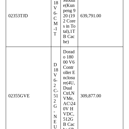
Modul
18
e(Kun
V
peng 9
6-
02353TJD
20 (19
639,791.00
C
2 Core
M
s in To
-1
tal),1T
T
B Cac
he)
Dorad
o 180
00 V6
D
Contr
18
oller E
V
nclosu
6-
re(4U,
2
Dual
C-
Ctrl,N
02355GVE
51
309,877.00
VMe,
2
AC\24
G
0V H
-
VDC,
N
512G
E
B Cac
U