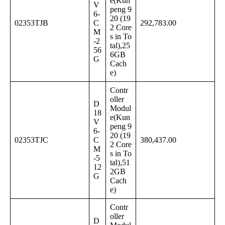
e(Kun
V
peng 9
6-
20 (19
02353TJB
C
292,783.00
2 Core
M
s in To
-2
tal),25
56
6GB
G
Cach
e)
Contr
oller
D
Modul
18
e(Kun
V
peng 9
6-
20 (19
02353TJC
C
380,437.00
2 Core
M
s in To
-5
tal),51
12
2GB
G
Cach
e)
Contr
oller
D