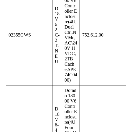
00 V6
Contr
D
oller E
18
nclosu
V
re(4U,
6-
Dual
2
Ctrl,N
02355GWS
C-
752,612.00
VMe,
2
AC\24
T-
0V H
N
VDC,
E
2TB
U
Cach
e,SPE
74C04
00)
Dorad
o 180
00 V6
Contr
D
oller E
18
nclosu
V
re(4U,
6-
Four
4