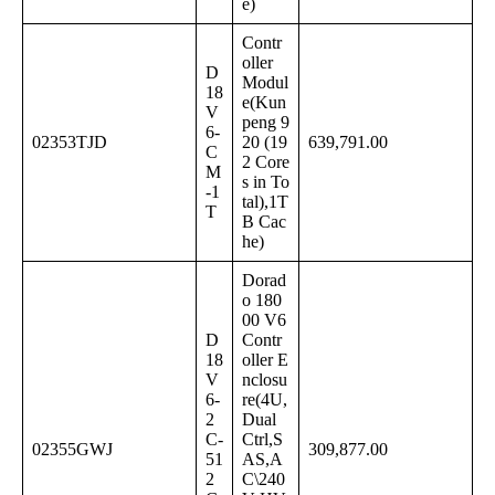
e)
Contr
oller
D
Modul
18
e(Kun
V
peng 9
6-
02353TJD
20 (19
639,791.00
C
2 Core
M
s in To
-1
tal),1T
T
B Cac
he)
Dorad
o 180
00 V6
D
Contr
18
oller E
V
nclosu
6-
re(4U,
2
Dual
C-
Ctrl,S
02355GWJ
309,877.00
51
AS,A
2
C\240