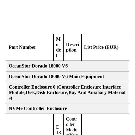
M
o
Descri
Part Number
List Price (EUR)
de
ption
l
OceanStor Dorado 18000 V6
OceanStor Dorado 18000 V6 Main Equipment
Controller Enclosure 0 (Controller Enclosure,Interface
Module,Disk,Disk Enclosure,Bay And Auxiliary Material
s)
NVMe Controller Enclosure
Contr
oller
D
Modul
18