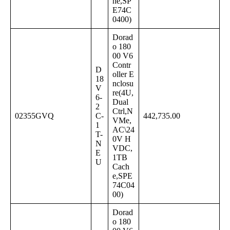
he,SP
E74C
0400)
Dorad
o 180
00 V6
Contr
D
oller E
18
nclosu
V
re(4U,
6-
Dual
2
Ctrl,N
02355GVQ
C-
442,735.00
VMe,
1
AC\24
T-
0V H
N
VDC,
E
1TB
U
Cach
e,SPE
74C04
00)
Dorad
o 180