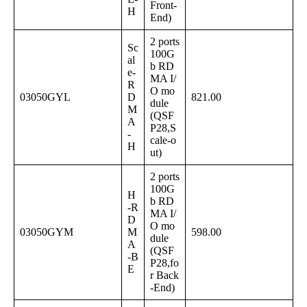
Front-
H
End)
2 ports
Sc
100G
al
b RD
e-
MA I/
R
O mo
03050GYL
D
821.00
dule
M
(QSF
A
P28,S
-
cale-o
H
ut)
2 ports
100G
H
b RD
-R
MA I/
D
O mo
03050GYM
M
598.00
dule
A
(QSF
-B
P28,fo
E
r Back
-End)