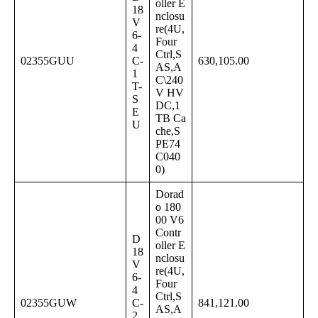
oller E
18
nclosu
V
re(4U,
6-
Four
4
Ctrl,S
02355GUU
C-
630,105.00
AS,A
1
C\240
T-
V HV
S
DC,1
E
TB Ca
U
che,S
PE74
C040
0)
Dorad
o 180
00 V6
Contr
D
oller E
18
nclosu
V
re(4U,
6-
Four
4
Ctrl,S
02355GUW
C-
841,121.00
AS,A
2