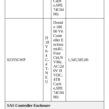
Cach
e,SPE
74C04
00)
Dorad
o 180
00 V6
Contr
D
oller E
18
nclosu
V
re(4U,
6-
Four
4
Ctrl,N
02355GWP
C-
1,345,585.00
VMe,
4
AC\24
T-
0V H
N
VDC,
E
4TB
U
Cach
e,SPE
74C04
00)
SAS Controller Enclosure