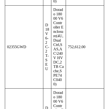
0)
Dorad
o 180
00 V6
Contr
D
oller E
18
nclosu
V
re(4U,
6-
Dual
2
Ctrl,S
02355GWD
C-
752,612.00
AS,A
2
C\240
T-
V HV
S
DC,2
E
TB Ca
U
che,S
PE74
C040
0)
Dorad
o 180
00 V6
Contr
D