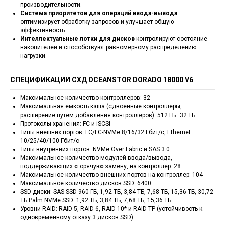
производительности.
Система приоритетов для операций ввода-вывода
оптимизирует обработку запросов и улучшает общую
эффективность.
Интеллектуальные лотки для дисков
контролируют состояние
накопителей и способствуют равномерному распределению
нагрузки.
СПЕЦИФИКАЦИИ CХД OCEANSTOR DORADO 18000 V6
Максимальное количество контроллеров: 32
Максимальная емкость кэша (сдвоенные контроллеры,
расширение путем добавления контроллеров): 512 ГБ–32 ТБ
Протоколы хранения: FC и iSCSI
Типы внешних портов: FC/FC-NVMe 8/16/32 Гбит/с, Ethernet
10/25/40/100 Гбит/с
Типы внутренних портов: NVMe Over Fabric и SAS 3.0
Максимальное количество модулей ввода/вывода,
поддерживающих «горячую» замену, на контроллер: 28
Максимальное количество внешних портов на контроллер: 104
Максимальное количество дисков SSD: 6400
SSD-диски: SAS SSD 960 ГБ, 1,92 ТБ, 3,84 ТБ, 7,68 ТБ, 15,36 ТБ, 30,72
ТБ Palm NVMe SSD: 1,92 ТБ, 3,84 ТБ, 7,68 ТБ, 15,36 ТБ
Уровни RAID: RAID 5, RAID 6, RAID 10* и RAID-TP (устойчивость к
одновременному отказу 3 дисков SSD)