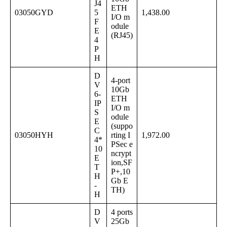
J4
ETH
03050GYD
5
1,438.00
I/O m
F
odule
E
(RJ45)
4
P
H
D
4-port
V
10Gb
6-
ETH
IP
I/O m
S
odule
E
(suppo
C
03050HYH
rting I
1,972.00
4*
PSec e
10
ncrypt
E
ion,SF
T
P+,10
H
Gb E
-
TH)
H
D
4 ports
V
25Gb