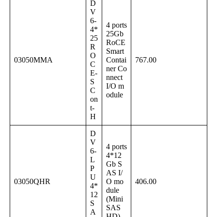
D
V
6-
4 ports
4*
25Gb
25
RoCE
R
Smart
O
03050MMA
Contai
767.00
C
ner Co
E-
nnect
S
I/O m
C
odule
on
t-
H
D
V
4 ports
6-
4*12
L
Gb S
P
AS I/
U
03050QHR
O mo
406.00
4*
dule
12
(Mini
S
SAS
A
HD)