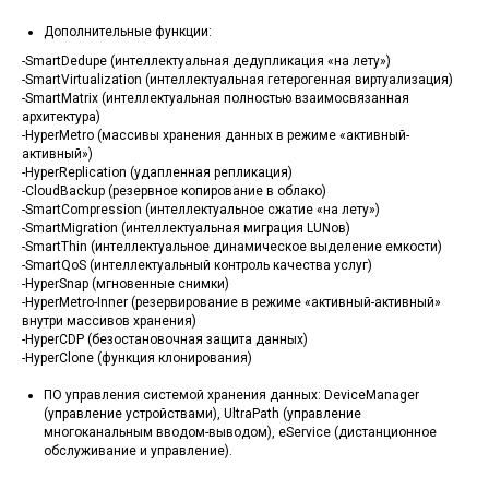
Дополнительные функции:
-SmartDedupe (интеллектуальная дедупликация «на лету»)
-SmartVirtualization (интеллектуальная гетерогенная виртуализация)
-SmartMatrix (интеллектуальная полностью взаимосвязанная
архитектура)
-HyperMetro (массивы хранения данных в режиме «активный-
активный»)
-HyperReplication (удапленная репликация)
-CloudBackup (резервное копирование в облако)
-SmartCompression (интеллектуальное сжатие «на лету»)
-SmartMigration (интеллектуальная миграция LUNов)
-SmartThin (интеллектуальное динамическое выделение емкости)
-SmartQoS (интеллектуальный контроль качества услуг)
-HyperSnap (мгновенные снимки)
-HyperMetro-Inner (резервирование в режиме «активный-активный»
внутри массивов хранения)
-HyperCDP (безостановочная защита данных)
-HyperClone (функция клонирования)
ПО управления системой хранения данных: DeviceManager
(управление устройствами), UltraPath (управление
многоканальным вводом-выводом), eService (дистанционное
обслуживание и управление).