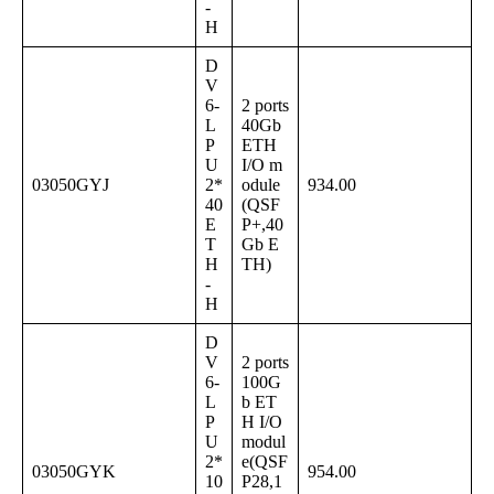
-
H
D
V
6-
2 ports
L
40Gb
P
ETH
U
I/O m
03050GYJ
2*
odule
934.00
40
(QSF
E
P+,40
T
Gb E
H
TH)
-
H
D
V
2 ports
6-
100G
L
b ET
P
H I/O
U
modul
2*
e(QSF
03050GYK
954.00
10
P28,1