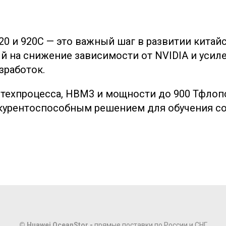
20 и 920C — это важный шаг в развитии китай
ый на снижение зависимости от NVIDIA и усил
зработок.
 техпроцесса, HBM3 и мощности до 900 Тфлоп
нкурентоспособным решением для обучения 
© Huawei OceanStor
-
прямые поставки по России и СНГ