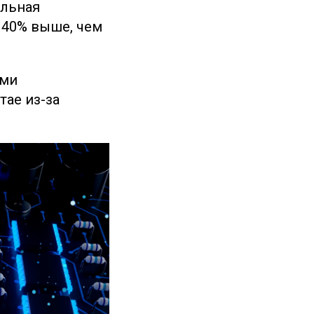
ельная
–40% выше, чем
ыми
тае из-за