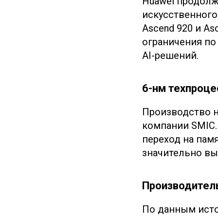
Huawei продолж
искусственного
Ascend 920 и A
ограничения по 
AI-решений.
6-нм техпроце
Производство н
компании SMIC.
переход на пам
значительно выш
Производител
По данным исто