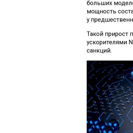
больших моделе
мощность соста
у предшественни
Такой прирост 
ускорителями N
санкций.