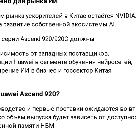
жно для рынка ИИ
м рынка ускорителей в Китае остаётся NVIDIA
а развитие собственной экосистемы AI.
серии Ascend 920/920C должны:
висимость от западных поставщиков,
ции Huawei в сегменте обучения нейросетей,
рение ИИ в бизнес и госсектор Китая.
uawei Ascend 920?
водство и первые поставки ожидаются во в
ко объём выпуска будет зависеть от доступно
енной памяти HBM.