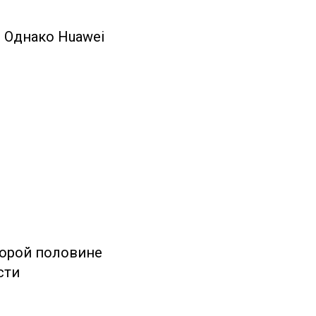
. Однако Huawei
торой половине
сти