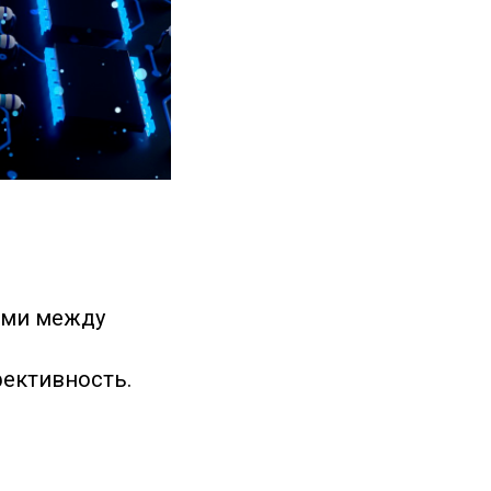
ыми между
фективность.