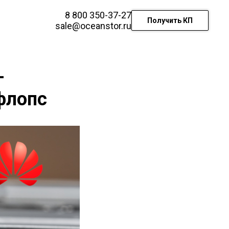
8 800 350-37-27
Получить КП
sale@oceanstor.ru
-
флопс