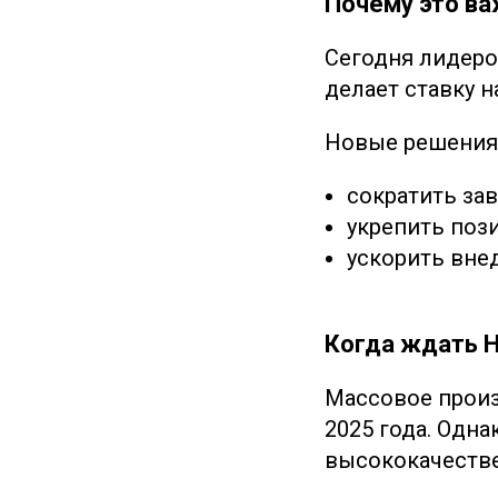
Почему это ва
Сегодня лидеро
делает ставку н
Новые решения 
сократить за
укрепить пози
ускорить внед
Когда ждать H
Массовое произ
2025 года. Одна
высококачеств