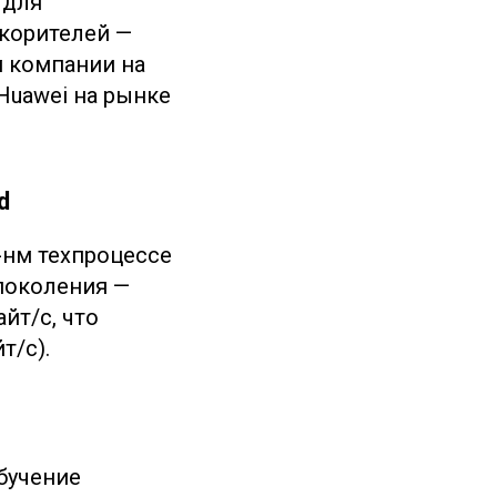
 для
скорителей —
м компании на
Huawei на рынке
d
-нм техпроцессе
поколения —
йт/с, что
т/с).
бучение