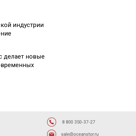
ской индустрии
ение
с делает новые
современных
8 800 350-37-27
sale@oceanstor.ru