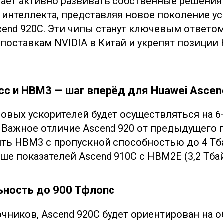
ает активно развивать собственные решения
 интеллекта, представляя новое поколение у
scend 920C. Эти чипы станут ключевым ответо
поставкам NVIDIA в Китай и укрепят позиции 
сс и HBM3 — шаг вперёд для Huawei Ascen
овых ускорителей будет осуществляться на 6
 Важное отличие Ascend 920 от предыдущего 
ять HBM3 с пропускной способностью до 4 Тба
е показателей Ascend 910C с HBM2E (3,2 Тбай
ьность до 900 Тфлопс
чников, Ascend 920C будет ориентирован на о