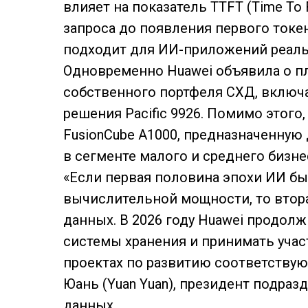
влияет на показатель TTFT (Time To F
запроса до появления первого токена
подходит для ИИ-приложений реаль
Одновременно Huawei объявила о п
собственного портфеля СХД, включая
решения Pacific 9926. Помимо этого
FusionCube A1000, предназначенную
в сегменте малого и среднего бизне
«Если первая половина эпохи ИИ бы
вычислительной мощности, то втора
данных. В 2026 году Huawei продол
системы хранения и принимать уча
проектах по развитию соответствую
Юань (Yuan Yuan), президент подраз
данных.