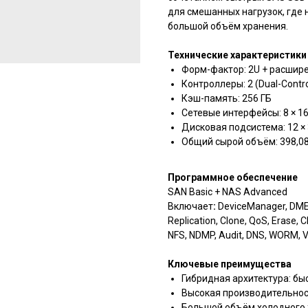
для смешанных нагрузок, где 
большой объём хранения.
Технические характеристики
Форм-фактор: 2U + расшире
Контроллеры: 2 (Dual-Contro
Кэш-память: 256 ГБ
Сетевые интерфейсы: 8 × 1
Дисковая подсистема: 12 × 
Общий сырой объём: 398,0
Программное обеспечение
SAN Basic + NAS Advanced
Включает
:
DeviceManager, DME I
Replication, Clone, QoS, Erase, 
NFS, NDMP, Audit, DNS, WORM, V
Ключевые преимущества
Гибридная архитектура: бы
Высокая производительнос
Большой объём холодного