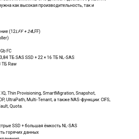
нужна как высокая производительность, так и
ние (12
LFF + 24
LFF)
ller)
6Gb FC
3,84 ТБ SAS SSD + 22 × 16 ТБ NL-SAS
8 ТБ Raw
Q, Thin Provisioning, SmartMigration, Snapshot,
CDP, UltraPath, Multi-Tenant, а также NAS-функции: CIFS,
ault, Quota.
стрые SSD + большая ёмкость NL-SAS
ть горячих данных
 хранения