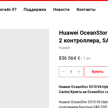
orado V7
Поддержка
Новости
Контакты
Huawei OceanStor
2 контроллера, S
Huawei
836 564
€
/
1 pc
Купить
Huawei OceanStor 5310 V6 Hyb
Cache| Купить на OceanStor.r
Huawei OceanStor 5310 V6 Hyb
сочетанием быстрых SAS SSD 