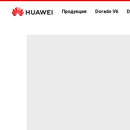
Продукция
Dorado V6
D