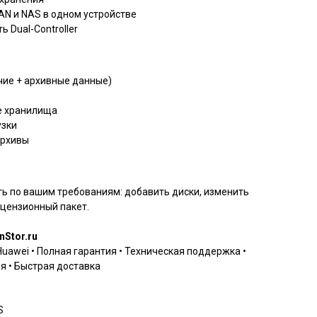
N и NAS в одном устройстве
 Dual-Controller
чие + архивные данные)
е хранилища
узки
архивы
ь по вашим требованиям: добавить диски, изменить
цензионный пакет.
nStor.ru
awei • Полная гарантия • Техническая поддержка •
 • Быстрая доставка
S