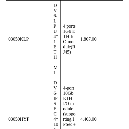
D
V
6-
L
P
4 ports
U
1Gb E
4*
TH I/
03050KLP
1,807.00
1
O mo
E
dule(R
T
J45)
H
-
M
L
D
V
4-port
6-
10Gb
IP
ETH
S
I/O m
E
odule
C
(suppo
03050HYF
4*
rting I
4,463.00
10
PSec e