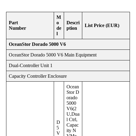
M
Part
o
Descri
List Price (EUR)
Number
de
ption
l
OceanStor Dorado 5000 V6
OceanStor Dorado 5000 V6 Main Equipment
Dual-Controller Unit 1
Capacity Controller Enclosure
Ocean
Stor D
orado
5000
V6(2
U,Dua
l Ctrl,
D
Capac
5
ity N
V
VMe,