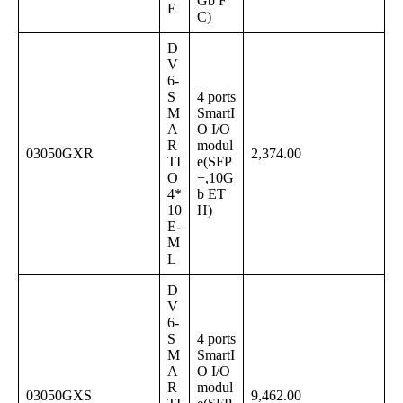
Gb F
E
C)
D
V
6-
S
4 ports
M
SmartI
A
O I/O
R
modul
03050GXR
2,374.00
TI
e(SFP
O
+,10G
4*
b ET
10
H)
E-
M
L
D
V
6-
S
4 ports
M
SmartI
A
O I/O
R
modul
03050GXS
9,462.00