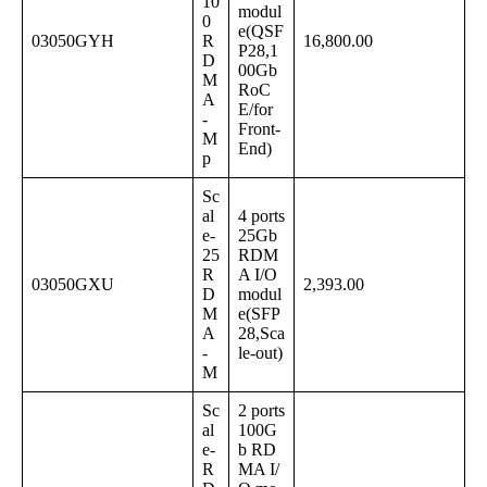
10
modul
0
e(QSF
03050GYH
R
16,800.00
P28,1
D
00Gb
M
RoC
A
E/for
-
Front-
M
End)
p
Sc
al
4 ports
e-
25Gb
25
RDM
R
A I/O
03050GXU
2,393.00
D
modul
M
e(SFP
A
28,Sca
-
le-out)
M
Sc
2 ports
al
100G
e-
b RD
R
MA I/