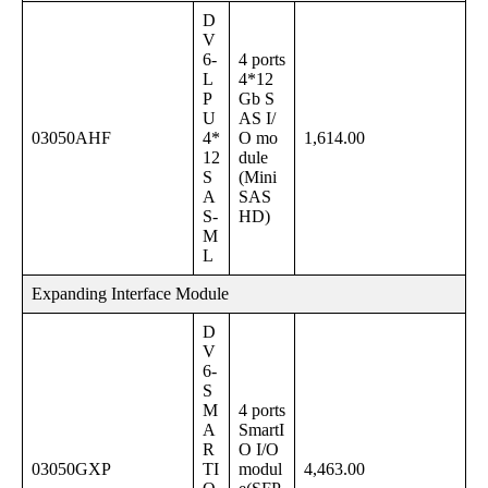
D
V
6-
4 ports
L
4*12
P
Gb S
U
AS I/
03050AHF
4*
O mo
1,614.00
12
dule
S
(Mini
A
SAS
S-
HD)
M
L
Expanding Interface Module
D
V
6-
S
M
4 ports
A
SmartI
R
O I/O
03050GXP
TI
modul
4,463.00