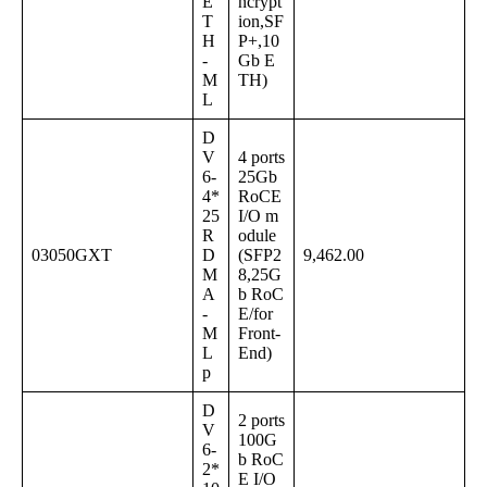
E
ncrypt
T
ion,SF
H
P+,10
-
Gb E
M
TH)
L
D
V
4 ports
6-
25Gb
4*
RoCE
25
I/O m
R
odule
03050GXT
D
(SFP2
9,462.00
M
8,25G
A
b RoC
-
E/for
M
Front-
L
End)
p
D
2 ports
V
100G
6-
b RoC
2*
E I/O