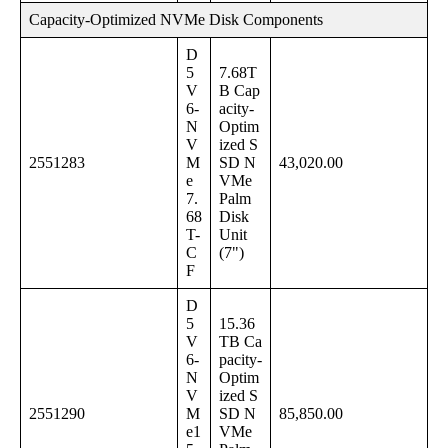
Capacity-Optimized NVMe Disk Components
D
5
7.68T
V
B Cap
6-
acity-
N
Optim
V
ized S
2551283
M
SD N
43,020.00
e
VMe
7.
Palm
68
Disk
T-
Unit
C
(7")
F
D
5
15.36
V
TB Ca
6-
pacity-
N
Optim
V
ized S
2551290
M
SD N
85,850.00
e1
VMe