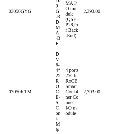
10
MA I/
0
O mo
03050GYG
G
2,393.00
dule
-R
(QSF
D
P28,fo
M
r Back
A
-End)
-B
E
D
V
6-
4*
4 ports
25
25Gb
R
RoCE
O
Smart
03050KTM
C
Contai
2,393.00
E-
ner Co
S
nnect
C
I/O m
on
odule
t-
M
lp