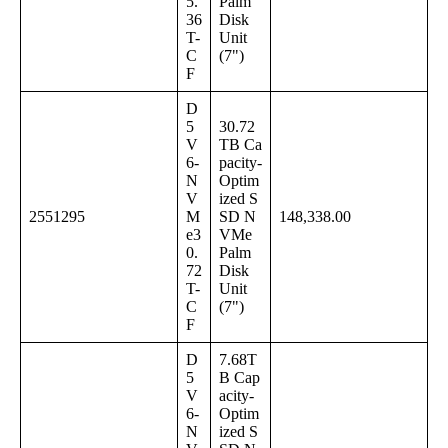
5.
Palm
36
Disk
T-
Unit
C
(7")
F
D
5
30.72
V
TB Ca
6-
pacity-
N
Optim
V
ized S
2551295
M
SD N
148,338.00
e3
VMe
0.
Palm
72
Disk
T-
Unit
C
(7")
F
D
7.68T
5
B Cap
V
acity-
6-
Optim
N
ized S