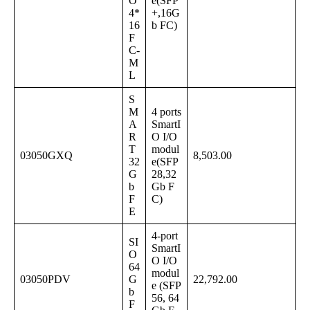
O
e(SFP
4*
+,16G
16
b FC)
F
C-
M
L
S
M
4 ports
A
SmartI
R
O I/O
T
modul
03050GXQ
8,503.00
32
e(SFP
G
28,32
b
Gb F
F
C)
E
4-port
SI
SmartI
O
O I/O
64
modul
03050PDV
G
22,792.00
e (SFP
b
56, 64
F