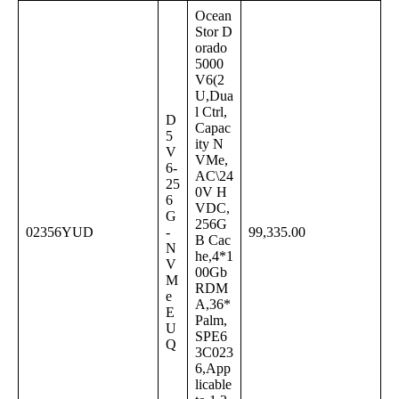
Ocean
Stor D
orado
5000
V6(2
U,Dua
l Ctrl,
D
Capac
5
ity N
V
VMe,
6-
AC\24
25
0V H
6
VDC,
G
256G
02356YUD
-
99,335.00
B Cac
N
he,4*1
V
00Gb
M
RDM
e
A,36*
E
Palm,
U
SPE6
Q
3C023
6,App
licable