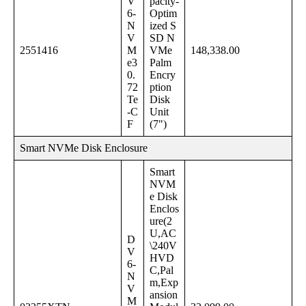
V
pacity-
6-
Optim
N
ized S
V
SD N
2551416
M
VMe
148,338.00
e3
Palm
0.
Encry
72
ption
Te
Disk
-C
Unit
F
(7")
Smart NVMe Disk Enclosure
Smart
NVM
e Disk
Enclos
ure(2
U,AC
D
\240V
V
HVD
6-
C,Pal
N
m,Exp
V
ansion
M