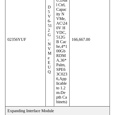
U,Dua
l Ctrl,
D
Capac
5
ity N
V
VMe,
6-
AC\24
51
0V H
2
VDC,
G
512G
02356YUF
-
166,667.00
B Cac
N
he,4*1
V
00Gb
M
RDM
e
A,36*
E
Palm,
U
SPE6
Q
3C023
6,App
licable
to 1.2
m-De
pth Ca
binets)
Expanding Interface Module