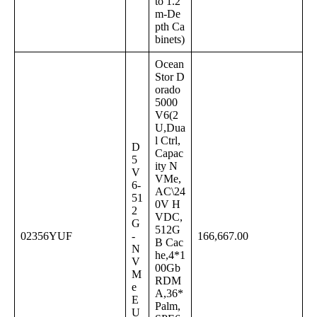
to 1.2
m-De
pth Ca
binets)
Ocean
Stor D
orado
5000
V6(2
U,Dua
l Ctrl,
D
Capac
5
ity N
V
VMe,
6-
AC\24
51
0V H
2
VDC,
G
512G
02356YUF
-
166,667.00
B Cac
N
he,4*1
V
00Gb
M
RDM
e
A,36*
E
Palm,
U