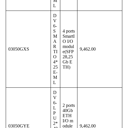
M
L
D
V
6-
S
4 ports
M
SmartI
A
O I/O
R
modul
03050GXS
9,462.00
TI
e(SFP
O
28,25
4*
Gb E
25
TH)
E-
M
L
D
V
6-
2 ports
L
40Gb
P
ETH
U
I/O m
2*
03050GYE
odule
9,462.00