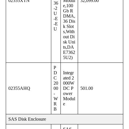
02355XTN
Modul
32,099.00
36
e,100
-2
Gb R
U
DMA,
-E
36 Dis
-E
k Slot
U
s,With
out Di
sk Uni
ts,DA
E7362
5U2)
P
D
Integr
C
ated 2
20
000W
02355AHQ
00
DC P
501.00
-
ower
W
Modul
R
e
B
SAS Disk Enclosure