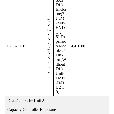
SAS
Disk
Enclos
ure(2
U,AC
D
\240V
V
HVD
6-
C,2.
S
5",Ex
A
pansio
S-
02352TRF
n Mod
4,416.00
D
ule,25
A
Disk S
E
lots,W
25
ithout
-2
Disk
U
Units,
DAE6
2525
U2-1
0)
Dual-Controller Unit 2
Capacity Controller Enclosure