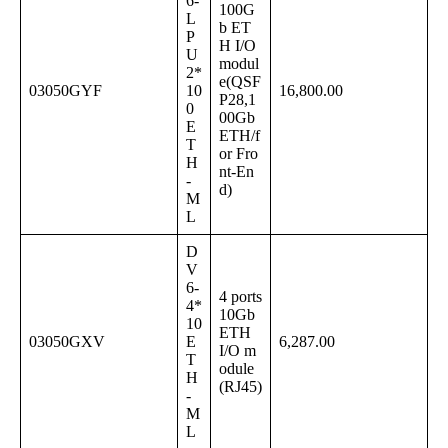
6-
100G
L
b ET
P
H I/O
U
modul
2*
e(QSF
03050GYF
10
16,800.00
P28,1
0
00Gb
E
ETH/f
T
or Fro
H
nt-En
-
d)
M
L
D
V
6-
4 ports
4*
10Gb
10
ETH
03050GXV
E
6,287.00
I/O m
T
odule
H
(RJ45)
-
M
L