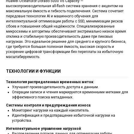
Huawei OceanStor Dorado 5000 V6 Capacity —
высокопроизводительная all-flash система хранения с акцентом на
максимальную ёмкость и гибкость подключения. Система сочетает
передовые технологии AI и машинного обучения для
интеллектуальной оптимизации работы с SSD, минимизации рисков
сбоев и повышения общей надёжности. Специализированные
микросхемы и алгоритмы обеспечивают экстремально низкое время
отклика и стабильную производительность даже при пиковых
нагрузках. Это идеальное решение для среднего и крупного бизнеса,
где требуется большая полезная ёмкость, высокая скорость и
ускорение цифровой трансформации без переплаты за избыточную
масштабируемость.
ТЕХНОЛОГИИ И ФУНКЦИИ
Технология распределенных временных меток
:
Улучшает производительность доступа к данным.
Операции записи и чтения маркируются временными метками для
эффективного поиска метаданных.
Системы контроля и предупреждения износа
:
Мониторинг нагрузки на каждый накопитель.
Идентификация и предотвращение избыточной нагрузки на
устройства.
Интеллектуальное управление нагрузкой
:
Распределение потоков данных для оптимизации работы.