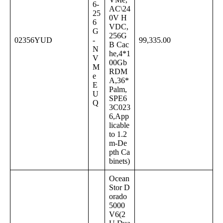
6-
AC\24
25
0V H
6
VDC,
G
256G
02356YUD
-
99,335.00
B Cac
N
he,4*1
V
00Gb
M
RDM
e
A,36*
E
Palm,
U
SPE6
Q
3C023
6,App
licable
to 1.2
m-De
pth Ca
binets)
Ocean
Stor D
orado
5000
V6(2