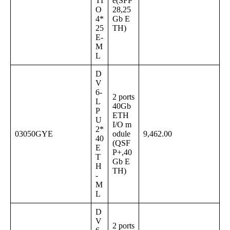
TI
e(SFP
O
28,25
4*
Gb E
25
TH)
E-
M
L
D
V
6-
2 ports
L
40Gb
P
ETH
U
I/O m
2*
03050GYE
odule
9,462.00
40
(QSF
E
P+,40
T
Gb E
H
TH)
-
M
L
D
V
2 ports