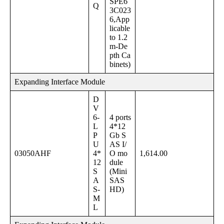
SPE6
Q
3C023
6,App
licable
to 1.2
m-De
pth Ca
binets)
Expanding Interface Module
D
V
6-
4 ports
L
4*12
P
Gb S
U
AS I/
03050AHF
4*
O mo
1,614.00
12
dule
S
(Mini
A
SAS
S-
HD)
M
L