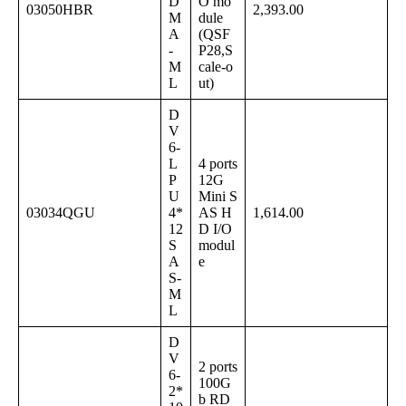
D
O mo
03050HBR
2,393.00
M
dule
A
(QSF
-
P28,S
M
cale-o
L
ut)
D
V
6-
L
4 ports
P
12G
U
Mini S
03034QGU
4*
AS H
1,614.00
12
D I/O
S
modul
A
e
S-
M
L
D
V
2 ports
6-
100G
2*
b RD