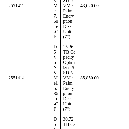
V
SD N
2551411
M
VMe
43,020.00
e
Palm
7.
Encry
68
ption
Te
Disk
-C
Unit
F
(7")
D
15.36
5
TB Ca
V
pacity-
6-
Optim
N
ized S
V
SD N
2551414
M
VMe
85,850.00
e1
Palm
5.
Encry
36
ption
Te
Disk
-C
Unit
F
(7")
D
30.72
5
TB Ca