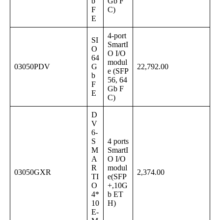
b
Gb F
F
C)
E
4-port
SI
SmartI
O
O I/O
64
modul
03050PDV
G
22,792.00
e (SFP
b
56, 64
F
Gb F
E
C)
D
V
6-
S
4 ports
M
SmartI
A
O I/O
R
modul
03050GXR
2,374.00
TI
e(SFP
O
+,10G
4*
b ET
10
H)
E-