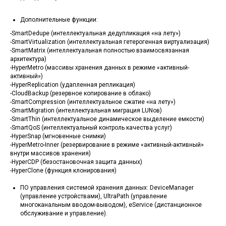
Дополнительные функции:
-SmartDedupe (интеллектуальная дедупликация «на лету»)
-SmartVirtualization (интеллектуальная гетерогенная виртуализация)
-SmartMatrix (интеллектуальная полностью взаимосвязанная
архитектура)
-HyperMetro (массивы хранения данных в режиме «активный-
активный»)
-HyperReplication (удапленная репликация)
-CloudBackup (резервное копирование в облако)
-SmartCompression (интеллектуальное сжатие «на лету»)
-SmartMigration (интеллектуальная миграция LUNов)
-SmartThin (интеллектуальное динамическое выделение емкости)
-SmartQoS (интеллектуальный контроль качества услуг)
-HyperSnap (мгновенные снимки)
-HyperMetro-Inner (резервирование в режиме «активный-активный»
внутри массивов хранения)
-HyperCDP (безостановочная защита данных)
-HyperClone (функция клонирования)
ПО управления системой хранения данных: DeviceManager
(управление устройствами), UltraPath (управление
многоканальным вводом-выводом), eService (дистанционное
обслуживание и управление).