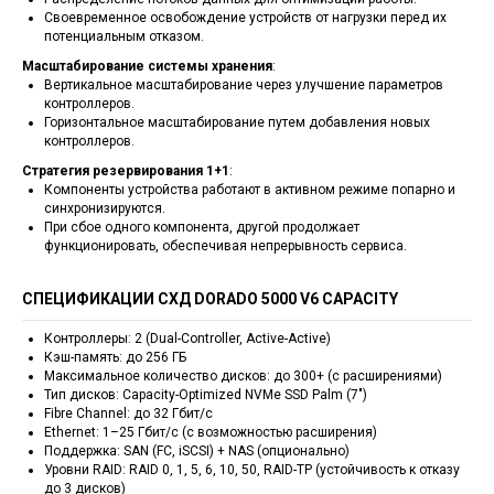
Своевременное освобождение устройств от нагрузки перед их
потенциальным отказом.
Масштабирование системы хранения
:
Вертикальное масштабирование через улучшение параметров
контроллеров.
Горизонтальное масштабирование путем добавления новых
контроллеров.
Стратегия резервирования 1+1
:
Компоненты устройства работают в активном режиме попарно и
синхронизируются.
При сбое одного компонента, другой продолжает
функционировать, обеспечивая непрерывность сервиса.
СПЕЦИФИКАЦИИ CХД DORADO 5000 V6 CAPACITY
Контроллеры: 2 (Dual-Controller, Active-Active)
Кэш-память: до 256 ГБ
Максимальное количество дисков: до 300+ (с расширениями)
Тип дисков: Capacity-Optimized NVMe SSD Palm (7")
Fibre Channel: до 32 Гбит/с
Ethernet: 1–25 Гбит/с (с возможностью расширения)
Поддержка: SAN (FC, iSCSI) + NAS (опционально)
Уровни RAID: RAID 0, 1, 5, 6, 10, 50, RAID-TP (устойчивость к отказу
до 3 дисков)