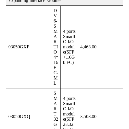
Expanding Interface Module
D
V
6-
S
M
4 ports
A
SmartI
R
O I/O
03050GXP
TI
modul
4,463.00
O
e(SFP
4*
+,16G
16
b FC)
F
C-
M
L
S
M
4 ports
A
SmartI
R
O I/O
T
modul
03050GXQ
8,503.00
32
e(SFP
G
28,32