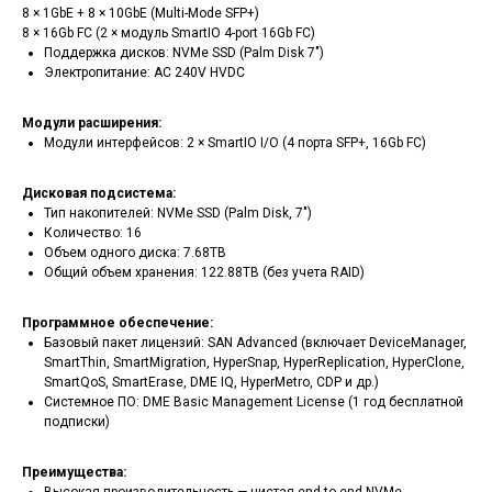
8 × 1GbE + 8 × 10GbE (Multi-Mode SFP+)
8 × 16Gb FC (2 × модуль SmartIO 4-port 16Gb FC)
Поддержка дисков: NVMe SSD (Palm Disk 7")
Электропитание: AC 240V HVDC
Модули расширения:
Модули интерфейсов: 2 × SmartIO I/O (4 порта SFP+, 16Gb FC)
Дисковая подсистема:
Тип накопителей: NVMe SSD (Palm Disk, 7")
Количество: 16
Объем одного диска: 7.68TB
Общий объем хранения: 122.88TB (без учета RAID)
Программное обеспечение:
Базовый пакет лицензий: SAN Advanced (включает DeviceManager,
SmartThin, SmartMigration, HyperSnap, HyperReplication, HyperClone,
SmartQoS, SmartErase, DME IQ, HyperMetro, CDP и др.)
Системное ПО: DME Basic Management License (1 год бесплатной
подписки)
Преимущества:
Высокая производительность — чистая end-to-end NVMe