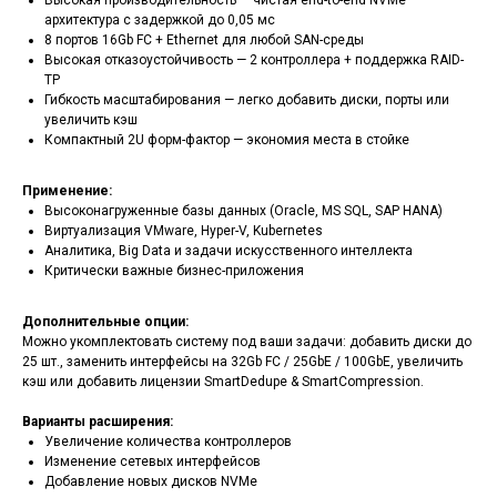
архитектура с задержкой до 0,05 мс
8 портов 16Gb FC + Ethernet для любой SAN-среды
Высокая отказоустойчивость — 2 контроллера + поддержка RAID-
TP
Гибкость масштабирования — легко добавить диски, порты или
увеличить кэш
Компактный 2U форм-фактор — экономия места в стойке
Применение:
Высоконагруженные базы данных (Oracle, MS SQL, SAP HANA)
Виртуализация VMware, Hyper-V, Kubernetes
Аналитика, Big Data и задачи искусственного интеллекта
Критически важные бизнес-приложения
Дополнительные опции:
Можно укомплектовать систему под ваши задачи: добавить диски до
25 шт., заменить интерфейсы на 32Gb FC / 25GbE / 100GbE, увеличить
кэш или добавить лицензии SmartDedupe & SmartCompression.
Варианты расширения:
Увеличение количества контроллеров
Изменение сетевых интерфейсов
Добавление новых дисков NVMe