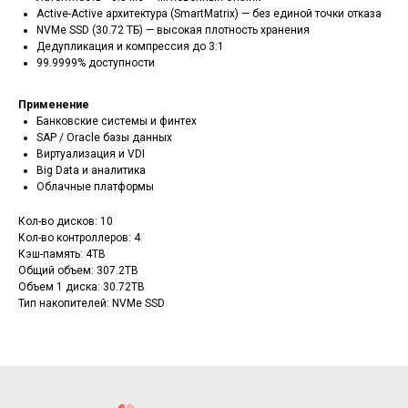
Active-Active архитектура (SmartMatrix) — без единой точки отказа
NVMe SSD (30.72 ТБ) — высокая плотность хранения
Дедупликация и компрессия до 3:1
99.9999% доступности
Применение
Банковские системы и финтех
SAP / Oracle базы данных
Виртуализация и VDI
Big Data и аналитика
Облачные платформы
Кол-во дисков: 10
Кол-во контроллеров: 4
Кэш-память: 4TB
Общий объем: 307.2TB
Объем 1 диска: 30.72TB
Тип накопителей: NVMe SSD