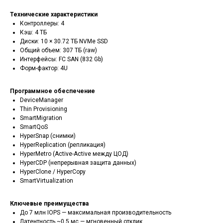
Технические характеристики
Контроллеры: 4
Кэш: 4 ТБ
Диски: 10 × 30.72 ТБ NVMe SSD
Общий объем: 307 ТБ (raw)
Интерфейсы: FC SAN (832 Gb)
Форм-фактор: 4U
Программное обеспечение
DeviceManager
Thin Provisioning
SmartMigration
SmartQoS
HyperSnap (снимки)
HyperReplication (репликация)
HyperMetro (Active-Active между ЦОД)
HyperCDP (непрерывная защита данных)
HyperClone / HyperCopy
SmartVirtualization
Ключевые преимущества
До 7 млн IOPS — максимальная производительность
Латентность ~0.5 мс — мгновенный отклик