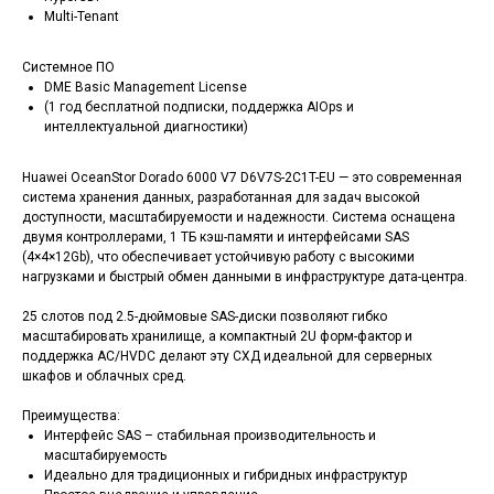
Multi-Tenant
Системное ПО
DME Basic Management License
(1 год бесплатной подписки, поддержка AIOps и
интеллектуальной диагностики)
Huawei OceanStor Dorado 6000 V7 D6V7S-2C1T-EU — это современная
система хранения данных, разработанная для задач высокой
доступности, масштабируемости и надежности. Система оснащена
двумя контроллерами, 1 ТБ кэш-памяти и интерфейсами SAS
(4×4×12Gb), что обеспечивает устойчивую работу с высокими
нагрузками и быстрый обмен данными в инфраструктуре дата-центра.
25 слотов под 2.5-дюймовые SAS-диски позволяют гибко
масштабировать хранилище, а компактный 2U форм-фактор и
поддержка AC/HVDC делают эту СХД идеальной для серверных
шкафов и облачных сред.
Преимущества:
Интерфейс SAS – стабильная производительность и
масштабируемость
Идеально для традиционных и гибридных инфраструктур