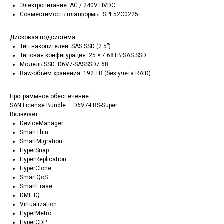
Электропитание: AC / 240V HVDC
Совместимость платформы: SPE52C0225
Дисковая подсистема
Тип накопителей: SAS SSD (2.5”)
Типовая конфигурация: 25 × 7.68TB SAS SSD
Модель SSD: D6V7-SASSSD7.68
Raw-объём хранения: 192 TB (без учёта RAID)
Программное обеспечение
SAN License Bundle — D6V7-LBS-Super
Включает:
DeviceManager
SmartThin
SmartMigration
HyperSnap
HyperReplication
HyperClone
SmartQoS
SmartErase
DME IQ
Virtualization
HyperMetro
HyperCDP